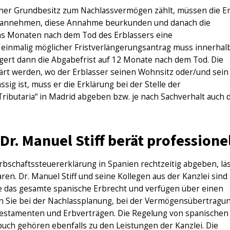
scher Grundbesitz zum Nachlassvermögen zählt, müssen die E
en annehmen, diese Annahme beurkunden und danach die
hs Monaten nach dem Tod des Erblassers eine
n einmalig möglicher Fristverlängerungsantrag muss innerhal
gert dann die Abgabefrist auf 12 Monate nach dem Tod. Die
ärt werden, wo der Erblasser seinen Wohnsitz oder/und sein
ig ist, muss er die Erklärung bei der Stelle der
ributaria“ in Madrid abgeben bzw. je nach Sachverhalt auch d
Dr. Manuel Stiff berät professione
rbschaftssteuererklärung in Spanien rechtzeitig abgeben, lä
en. Dr. Manuel Stiff und seine Kollegen aus der Kanzlei sind
wie das gesamte spanische Erbrecht und verfügen über einen
n Sie bei der Nachlassplanung, bei der Vermögensübertragu
 Testamenten und Erbverträgen. Die Regelung von spanischen
buch gehören ebenfalls zu den Leistungen der Kanzlei. Die