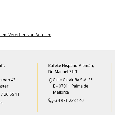
 dem Vererben von Anteilen
ff,
Bufete Hispano-Alemán,
t
Dr. Manuel Stiff
raben 43
Calle Cataluña 5-A, 3°
ster
E - 07011 Palma de
Mallorca
 / 26 55 11
+34 971 228 140
es