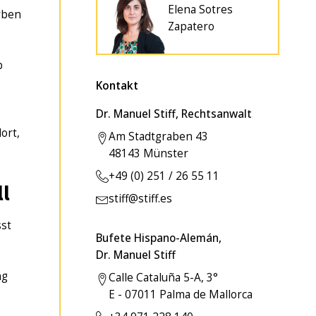
Elena Sotres
rben
Zapatero
b
Kontakt
Dr. Manuel Stiff, Rechtsanwalt
ort,
Am Stadtgraben 43
48143 Münster
+49 (0) 251 / 26 55 11
ll
stiff@stiff.es
sst
Bufete Hispano-Alemán,
Dr. Manuel Stiff
ng
Calle Cataluña 5-A, 3°
E - 07011 Palma de Mallorca